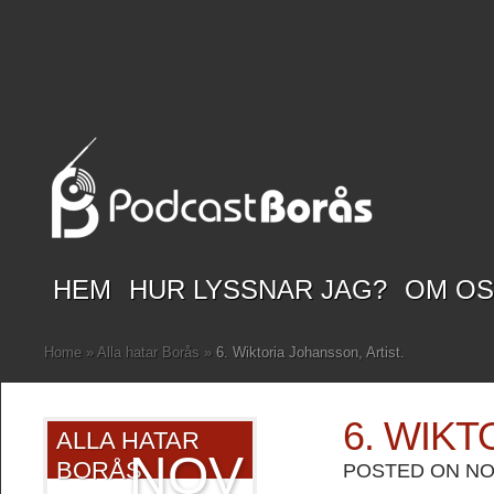
HEM
HUR LYSSNAR JAG?
OM O
Home
»
Alla hatar Borås
»
6. Wiktoria Johansson, Artist.
6. WIKT
ALLA HATAR
NOV
BORÅS
POSTED ON NOV