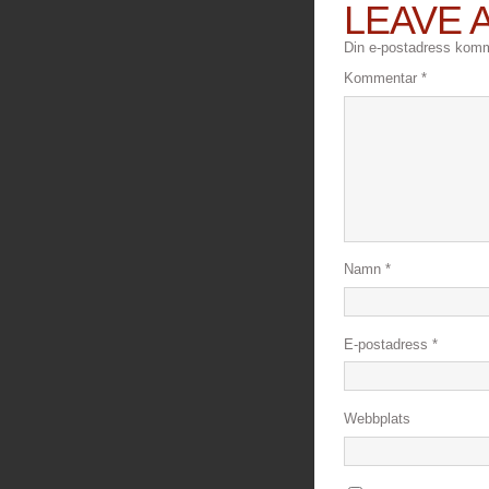
LEAVE 
Din e-postadress komme
Kommentar
*
Namn
*
E-postadress
*
Webbplats