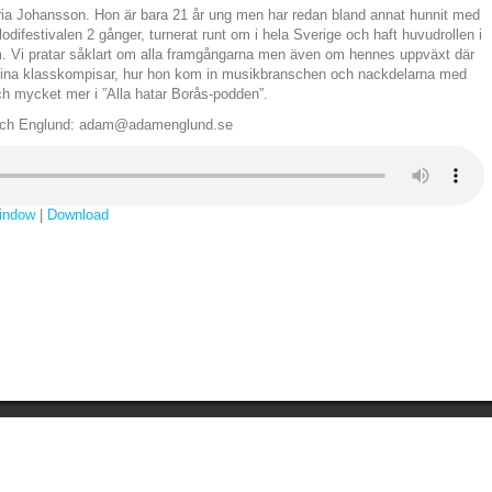
toria Johansson. Hon är bara 21 år ung men har redan bland annat hunnit med
elodifestivalen 2 gånger, turnerat runt om i hela Sverige och haft huvudrollen i
m. Vi pratar såklart om alla framgångarna men även om hennes uppväxt där
 sina klasskompisar, hur hon kom in musikbranschen och nackdelarna med
 och mycket mer i ”Alla hatar Borås-podden”.
n och Englund: adam@adamenglund.se
window
|
Download