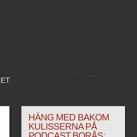
EET
HÄNG MED BAKOM
KULISSERNA PÅ
PODCAST BORÅS: