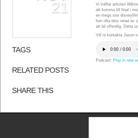
21
Vi träffar artisten Wik
att komma till final i m
en mega stor disneyfil
hon ofta blev retad av
att bli offentlig. Detta
Vill ni kontakta Jaso
TAGS
Podcast:
Play in new 
RELATED POSTS
SHARE THIS