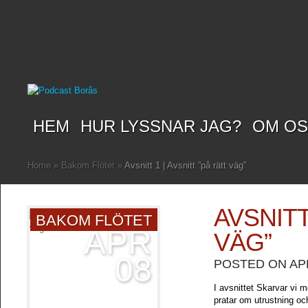
HEM
HUR LYSSNAR JAG?
OM O
Home
»
Bakom Flötet
»
Avsnitt 1 | Avsnitt ”på rätt väg”
AVSNITT
BAKOM FLÖTET
APR
VÄG”
08
POSTED ON APR
I avsnittet Skarvar vi 
pratar om utrustning oc