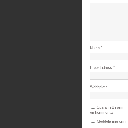
Namn
*
E-postadress
*
Webbplats
Spara mitt namn, m
en kommentar.
Meddela mig om ny