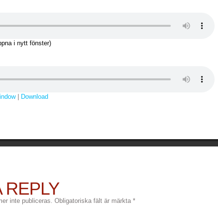
na i nytt fönster)
window
|
Download
A REPLY
r inte publiceras.
Obligatoriska fält är märkta
*