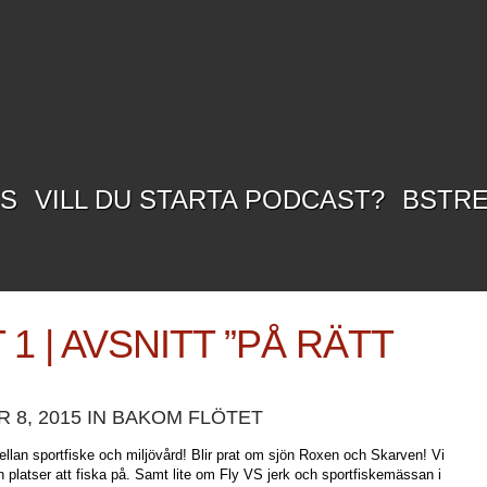
SS
VILL DU STARTA PODCAST?
BSTR
 1 | AVSNITT ”PÅ RÄTT
 8, 2015 IN
BAKOM FLÖTET
mellan sportfiske och miljövård! Blir prat om sjön Roxen och Skarven! Vi
h platser att fiska på. Samt lite om Fly VS jerk och sportfiskemässan i