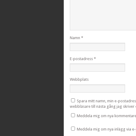
Namn
*
E-postadress
*
Webbplats
Spara mitt namn, min e-postadres
webbläsare till nästa gång jag skrive
Meddela mig om nya kommentarer
Meddela mig om nya inlägg via e-