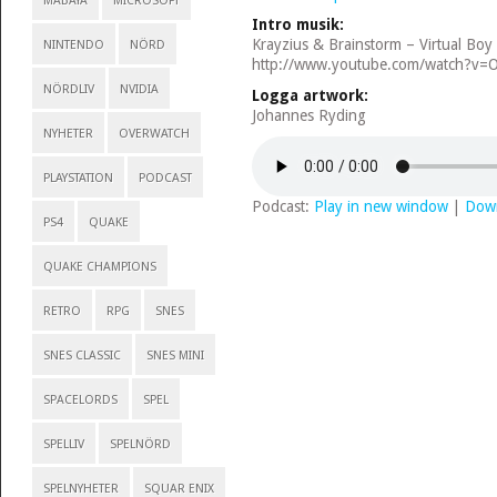
MABAYA
MICROSOFT
Intro musik:
Krayzius & Brainstorm – Virtual Boy
NINTENDO
NÖRD
http://www.youtube.com/watch?v=
NÖRDLIV
NVIDIA
Logga artwork:
Johannes Ryding
NYHETER
OVERWATCH
PLAYSTATION
PODCAST
Podcast:
Play in new window
|
Dow
PS4
QUAKE
QUAKE CHAMPIONS
RETRO
RPG
SNES
SNES CLASSIC
SNES MINI
SPACELORDS
SPEL
SPELLIV
SPELNÖRD
SPELNYHETER
SQUAR ENIX