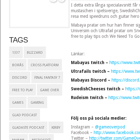
I detta extra långa specialavsnitt får
mustaschen i spelsverige, SwedishCh
resa med speedruns och guitar hero 
Mabaya pratar om hur han finner sig
Universim och Ultrafail pratar om Sne
free to play tips och We Need To G
TAGS
1337
BLIZZARD
Länkar:
Mabayas twitch –
https://www.tw
BORÅS
CROSS PLATFORM
Ultrafails twitch –
https://www.twit
DISCORD
FINAL FANTASY 7
Mabayas Discord –
https://discor
SwedishCheeses twitch –
https:/
FREE TO PLAY
GAME OVER
Rudeism twitch –
https://www.twit
GAMES
GAMING
GLAD PODCAST
Följ oss på sociala medier:
Instagram –
@gameoverpod
GLADASTE PODCAST
KIRBY
Facebook –
http://www.facebook.
Twitter –
http://twitter.com/GameO