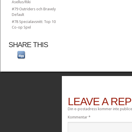
Asellus/Riki
#79 Outriders och Bravely
Default
#78 Specialavsnitt: Top 10
Co-op Spel
SHARE THIS
LEAVE A REP
Din e-postadress kommer inte publice
Kommentar
*