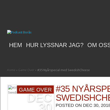
HEM
HUR LYSSNAR JAG?
OM OS
Home
»
Game Over
»
#35 Nyårspecial med SwedishCheese
#35 NYÅRSP
GAME OVER
DEC
SWEDISHCH
30
POSTED ON DEC 30, 201