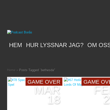
HEM
HUR LYSSNAR JAG?
OM OS
Home
»
Posts Tagged
"
bethesda"
GAME OVER
GAME OV
MAR
FE
18
2