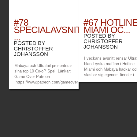
#78
#67 HOTLIN
SPECIALAVSNITT:
MIAMI OC...
...
POSTED BY
CHRISTOFFER
POSTED BY
JOHANSSON
CHRISTOFFER
JOHANSSON
I veckans avsnitt rensar Ultraf
bland ryska maffian i Hotline
Mabaya och Ultrafail presenterar
Miami och Mabaya hackar oc
sina top 10 Co-oP Spel. Länkar:
slashar sig egenom fiender i
Game Over Patreon –
Wolcen: Lords Of Mayhem.
https://www.patreon.com/gameoverpod
Länkar: Game Over Patreon 
Mabayas twitch –
https://www.patreon.com/ga
https://www.twitch.tv/mabayamaana
Mabayas twitch –
Ultrafails twitch –
https://www.twitch.tv/maba
https://www.twitch.tv/ultrafail
Ultrafails twitch...
Mabayas Discord –
https://discord.gg/9xfSykW...
»
»