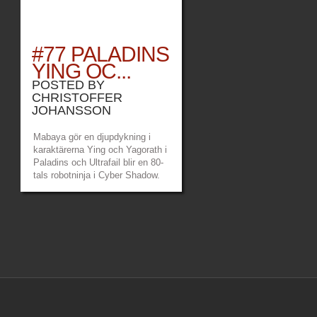
#77 PALADINS
YING OC...
POSTED BY
CHRISTOFFER
JOHANSSON
Mabaya gör en djupdykning i
karaktärerna Ying och Yagorath i
Paladins och Ultrafail blir en 80-
tals robotninja i Cyber Shadow.
Länkar: Game Over Patreon –
https://www.patreon.com/gameoverpod
Mabayas twitch –
https://www.twitch.tv/mabayamaana
Ultrafails twitch...
»
»