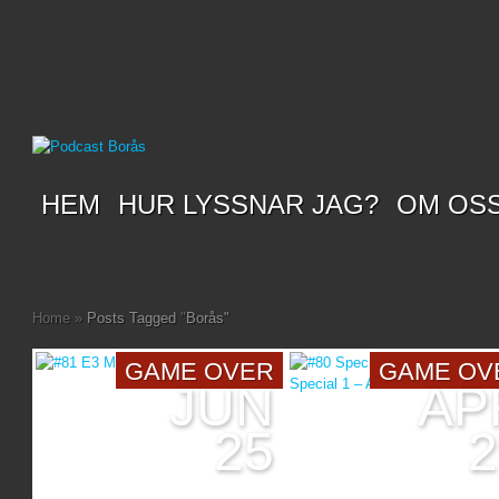
HEM
HUR LYSSNAR JAG?
OM OS
Home
»
Posts Tagged
"
Borås"
GAME OVER
GAME OV
JUN
AP
25
2