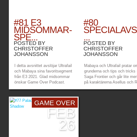
#81 E3
#80
MIDSOMMAR-
SPECIALAVS
SPE...
...
POSTED BY
POSTED BY
CHRISTOFFER
CHRISTOFFER
JOHANSSON
JOHANSSON
I detta avsnittet avslöjar Ultrafail
Mabaya och Ultrafail pratar o
och Mabaya sina favoritsegment
grunderna och tips och tricks 
från E3 2021. Glad midsommar
Saga Frontier och går lite mer
önskar Game Over Podcast.
på karaktärerna Asellus och R
Länkar: Game Over Patreon –
Länkar: Game Over Patreon 
https://www.patreon.com/gameoverpod
https://www.patreon.com/ga
Game Over Twitch –
Game Over Twitch –
GAME OVER
https://www.twitch.tv/gameoverpodden
https://www.twitch.tv/gameo
FEB
Mabayas Twitch...
Mabayas twitch...
»
»
26