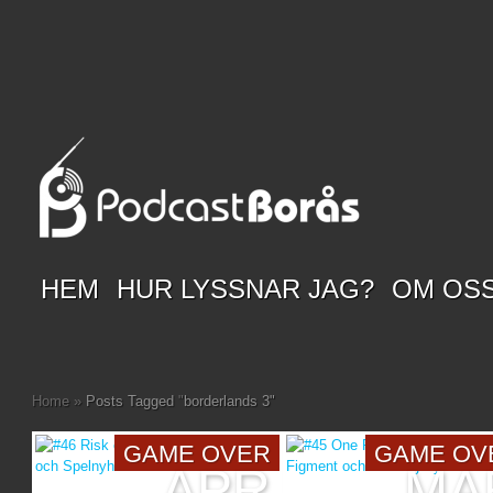
HEM
HUR LYSSNAR JAG?
OM OS
Home
»
Posts Tagged
"
borderlands 3"
GAME OVER
GAME OV
APR
MA