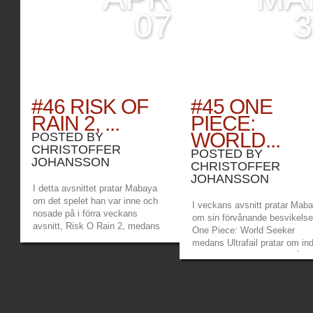
07
3
#46 RISK OF
#45 ONE
RAIN 2, ...
PIECE:
WORLD...
POSTED BY
CHRISTOFFER
POSTED BY
JOHANSSON
CHRISTOFFER
JOHANSSON
I detta avsnittet pratar Mabaya
om det spelet han var inne och
I veckans avsnitt pratar Mab
nosade på i förra veckans
om sin förvånande besvikelse
avsnitt, Risk O Rain 2, medans
One Piece: World Seeker
Ultrafail pratar om det musiga
medans Ultrafail pratar om ind
spelet Ghost of a Tale. I vanlig
pärlan Figment som han råka
ordning pratar vi även om
hitta. Självklart hypar de båd
nyheterna som hänt i spelvärlden
över kommande spel och häft
under veckan som gått. Länkar:
nyheter, och vad är Risk Of R
Mabayas...
»
»
2? Länkar: Mabayas twitch...