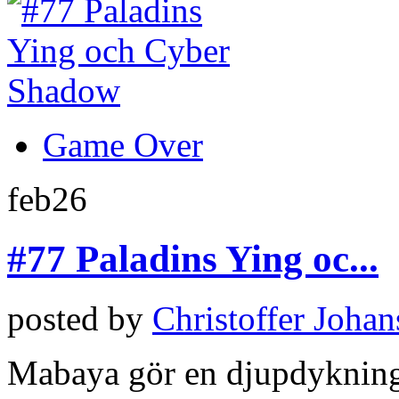
Game Over
feb
26
#77 Paladins Ying oc...
posted by
Christoffer Joha
Mabaya gör en djupdykning 