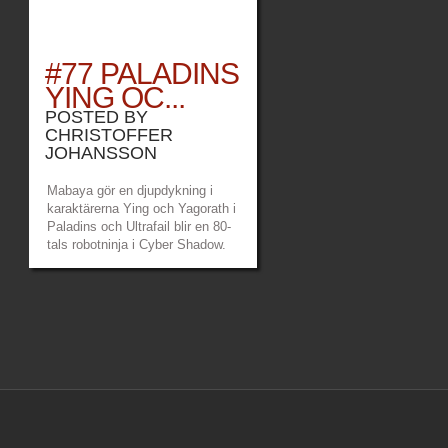
#77 PALADINS
YING OC...
POSTED BY
CHRISTOFFER
JOHANSSON
Mabaya gör en djupdykning i
karaktärerna Ying och Yagorath i
Paladins och Ultrafail blir en 80-
tals robotninja i Cyber Shadow.
Länkar: Game Over Patreon –
https://www.patreon.com/gameoverpod
Mabayas twitch –
https://www.twitch.tv/mabayamaana
Ultrafails twitch...
»
»