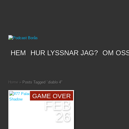
HEM
HUR LYSSNAR JAG?
OM OS
Home
»
Posts Tagged
"
diablo 4"
GAME OVER
FEB
26