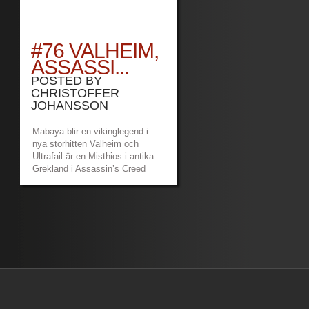
#76 VALHEIM,
ASSASSI...
POSTED BY
CHRISTOFFER
JOHANSSON
Mabaya blir en vikinglegend i
nya storhitten Valheim och
Ultrafail är en Misthios i antika
Grekland i Assassin’s Creed
Odyssey. Vi pratar också en hel
del om nyheterna från Nintendo
Direct. Länkar: Game Over
Patreon –
https://www.patreon.com/gameoverpod
Mabayas twitch...
»
»