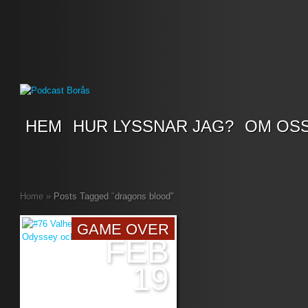
HEM
HUR LYSSNAR JAG?
OM OS
Home
»
Posts Tagged
"
dragons blood"
GAME OVER
FEB
19