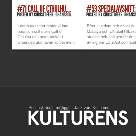
#71 CALL OF CTHULHU,...
#53 SPECIALAVSNITT: .
POSTED BY
CHRISTOFFER JOHANSSON
POSTED BY
CHRISTOFFER JOHANS
I detta avsnittet pratar vi inte
Efter sjukdom och annat är
bara och cultister i Call of
Mabaya och Ultrafail tillbaka
Cthulhu och myrattacker i
studion och äntligen får de 
Grounded utan även achievment
av sig om E3 2019 och bjud
jagande i Mega Man Legacy
ett 2,5 timmar långt extra
Collection, nya monster i
avsnitt! Länkar: Mabayas tw
Monster Hunter World, äventyr i
–
Paladins och nya guilder i
https://www.twitch.tv/mab
Clicker Heroes. Vi pratar också
Ultrafails twitch –
bland annat om heta nyheter
https://www.twitch.tv/ultrafa
från...
Mabayas...
»
»
Podcast Borås möjliggörs tack vare Kulturens: