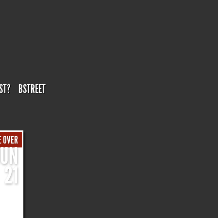
ST?
BSTREET
 OVER
JUN
21