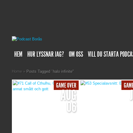
HEM
HUR LYSSNAR JAG?
OM OSS
VILL DU STARTA PODCA
Home
»
Posts Tagged
"
halo infinite"
GAME OVER
GAME
AUG
06