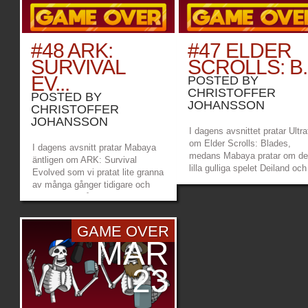
#48 ARK:
#47 ELDER
SURVIVAL
SCROLLS: B..
EV...
POSTED BY
CHRISTOFFER
POSTED BY
JOHANSSON
CHRISTOFFER
JOHANSSON
I dagens avsnittet pratar Ultra
om Elder Scrolls: Blades,
I dagens avsnitt pratar Mabaya
medans Mabaya pratar om de
äntligen om ARK: Survival
lilla gulliga spelet Deiland och
Evolved som vi pratat lite granna
Chibigs kickstarter projekt för
av många gånger tidigare och
deras nästa spel, Summer in
Ultrafail har gått och blivit en
Mara. Vi pratar även Psyonix
ascool ninja i Sekiro: Shadows
fortsatta satsning inom espor
Die Twice. Länkar: Mabayas
GAME OVER
och andra smånyheter. Länka
twitch –
MAR
Mabayas twitch...
https://www.twitch.tv/mabayamaana
Ultrafails twitch...
»
»
23