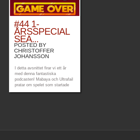
#44 1-
ÅRSSPECIAL
SEA...
POSTED BY
CHRISTOFFER
JOHANSSON
I detta avsnittet firar vi ett år
med denna fantastiska
podcasten! Mabaya och Ultrafail
pratar om spelet som startade
allt, Sea Of Thieves. Vi pratar
även om spel som vi båda
peppat på sedan E3 2018,
nämligen Devil May Cry 5
respektive Satisfactory. Och en
massa nyheter från bland
annats...
»
»