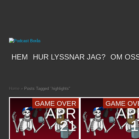
HEM
HUR LYSSNAR JAG?
OM OS
Home
»
Posts Tagged
"
highlights"
GAME OVER
GAME OV
APR
AP
21
1