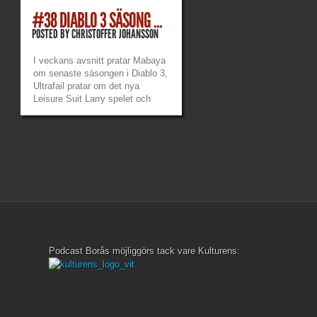
#38 DIABLO 3 SÄSONG ...
POSTED BY
CHRISTOFFER JOHANSSON
I veckans avsnitt pratar Mabaya
om senaste säsongen i Diablo 3,
Ultrafail pratar om det nya
Leisure Suit Larry spelet och
Mabaya pratar om det lilla gulliga
pusselspelet La Rana. Det
pratas också om en stor mängd
nyheter så här efter
nyhetstorkan. Länkar: Mabayas
twitch...
»
»
Podcast Borås möjliggörs tack vare Kulturens: