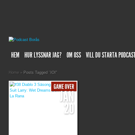
HEM
HUR LYSSNAR JAG?
OM OSS
VILL DU STARTA PODCAS
Home
»
Posts Tagged
"
IOI"
GAME OVER
JAN
20