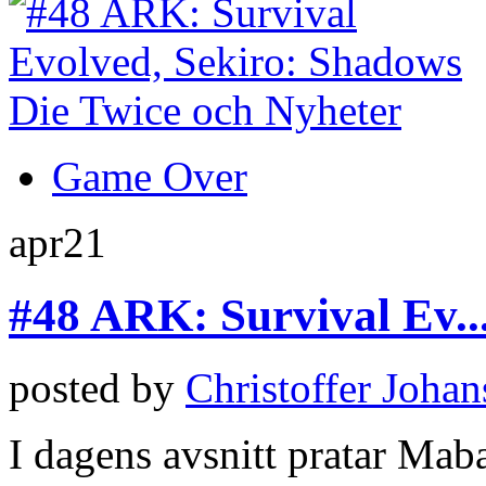
Game Over
apr
21
#48 ARK: Survival Ev..
posted by
Christoffer Joha
I dagens avsnitt pratar Ma