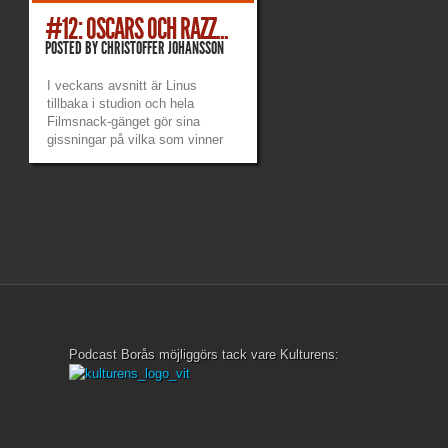
#12: OSCARS OCH RAZZ...
POSTED BY
CHRISTOFFER JOHANSSON
I veckans avsnitt är Linus
tillbaka i studion och hela
Filmsnack-gänget gör sina
gissningar på vilka som vinner
Oscars. Hade de rätt eller inte?
http://archive.org/download/Filmsnack12oscarsochrazzies/Filmsna
Play in new window |...
»
»
Podcast Borås möjliggörs tack vare Kulturens: