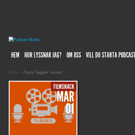
HEM
HUR LYSSNAR JAG?
OM OSS
VILL DU STARTA PODCAS
Home
»
Posts Tagged
"
oscars"
FILMSNACK
MAR
01