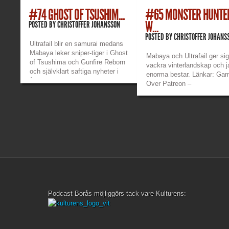
#74 GHOST OF TSUSHIM...
#65 MONSTER HUNTE
W...
POSTED BY
CHRISTOFFER JOHANSSON
POSTED BY
CHRISTOFFER JOHANS
Ultrafail blir en samurai medans
Mabaya leker sniper-tiger i Ghost
Mabaya och Ultrafail ger sig
of Tsushima och Gunfire Reborn
vackra vinterlandskap och j
och självklart saftiga nyheter i
enorma bestar. Länkar: Ga
årets första avsnitt av Game
Over Patreon –
Over. Länkar: Game Over
https://www.patreon.com/
Patreon –
Mabayas twitch –
https://www.patreon.com/gameoverpod
https://www.twitch.tv/mab
Mabayas twitch –
Ultrafails twitch –
https://www.twitch.tv/mabayamaana...
»
»
https://www.twitch.tv/ultrafa
Mabayas Discord...
Podcast Borås möjliggörs tack vare Kulturens: