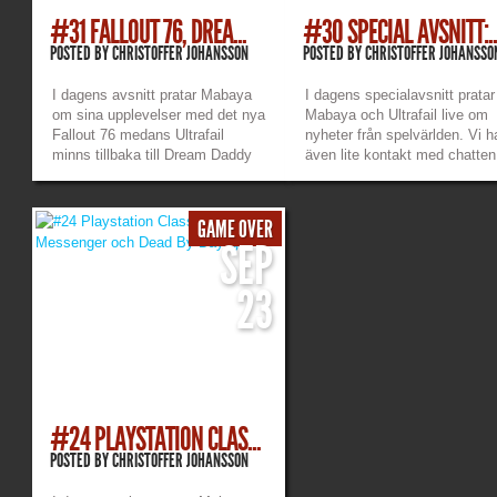
#31 FALLOUT 76, DREA...
#30 SPECIAL AVSNITT:..
POSTED BY
CHRISTOFFER JOHANSSON
POSTED BY
CHRISTOFFER JOHANSSO
I dagens avsnitt pratar Mabaya
I dagens specialavsnitt pratar
om sina upplevelser med det nya
Mabaya och Ultrafail live om
Fallout 76 medans Ultrafail
nyheter från spelvärlden. Vi h
minns tillbaka till Dream Daddy
även lite kontakt med chatten
och pratar lite om den nya
som satt med och skrev när 
”Dadrectors cut”. Och självklart
spelades in. Vill ni titta på V
lite nyheter från spelvärlden.
på streamen där vi sände live
GAME OVER
Länkar: Mabayas twitch –
kan ni göra det på Mabaya’s
SEP
https://www.twitch.tv/mabayamaana...
Twitch. Länkar: Mabayas
»
»
twitch...
23
#24 PLAYSTATION CLAS...
POSTED BY
CHRISTOFFER JOHANSSON