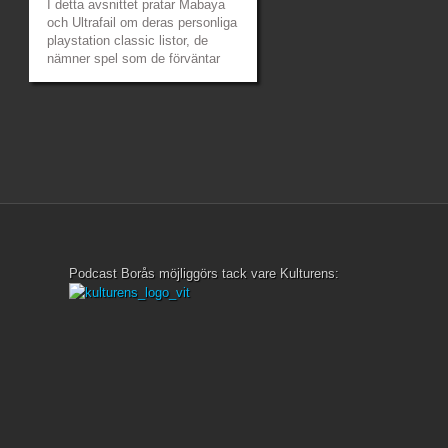
I detta avsnittet pratar Mabaya
och Ultrafail om deras personliga
playstation classic listor, de
nämner spel som de förväntar
sig att de ska komma samt en
önskelista på spel som de inte
tror kommer men gärna vill spela
igen. De hittar också tid att prata
om The Messenger och Dead By
Daylight....
»
»
Podcast Borås möjliggörs tack vare Kulturens: