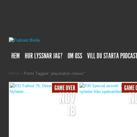
HEM
HUR LYSSNAR JAG?
OM OSS
VILL DU STARTA PODCAS
Home
»
Posts Tagged
"
playstation classic"
GAME OVER
GAME 
NOV
N
18