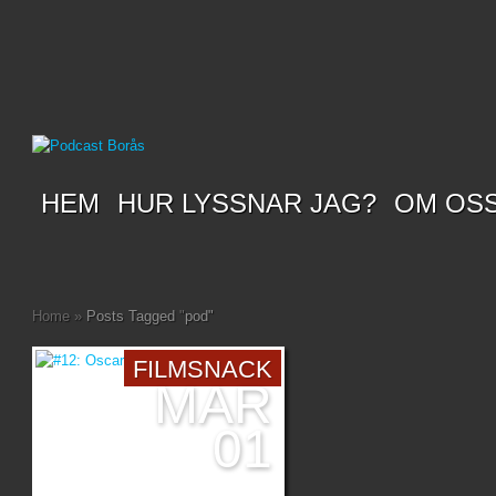
HEM
HUR LYSSNAR JAG?
OM OS
Home
»
Posts Tagged
"
pod"
FILMSNACK
MAR
01