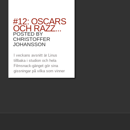
#12: OSCARS
OCH RAZZ...
POSTED BY
CHRISTOFFER
JOHANSSON
I veckans avsnitt är Linus
tillbaka i studion och hela
Filmsnack-gänget gör sina
gissningar på vilka som vinner
Oscars. Hade de rätt eller inte?
http://archive.org/download/Filmsnack12oscarsochrazzies/Filmsna
Play in new window |...
»
»