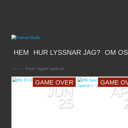
HEM
HUR LYSSNAR JAG?
OM O
Home
»
Posts Tagged
"
podcast"
GAME OVER
GAME O
JUN
A
25