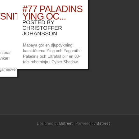
#77 PALADINS
SNITT:
YING OC...
POSTED BY
CHRISTOFFER
JOHANSSON
Mabaya gör en djupdykning i
karaktärerna Ying och Yagorath i
nterar
Paladins och Ultrafail blir en 80-
änkar:
tals robotninja i Cyber Shadow.
Länkar: Game Over Patreon –
/gameoverpod
https://www.patreon.com/gameoverpod
Mabayas twitch –
abayamaana
https://www.twitch.tv/mabayamaana
Ultrafails twitch...
ail
»
»
W...
»
»
Designed by
Bstreet
| Powered by
Bstreet