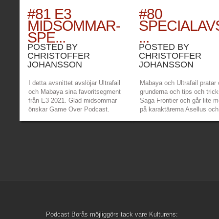
#81 E3
#80
MIDSOMMAR-
SPECIALAVS
SPE...
...
POSTED BY
POSTED BY
CHRISTOFFER
CHRISTOFFER
JOHANSSON
JOHANSSON
I detta avsnittet avslöjar Ultrafail
Mabaya och Ultrafail pratar
och Mabaya sina favoritsegment
grunderna och tips och trick
från E3 2021. Glad midsommar
Saga Frontier och går lite m
önskar Game Over Podcast.
på karaktärerna Asellus och
Länkar: Game Over Patreon –
Länkar: Game Over Patreon
https://www.patreon.com/gameoverpod
https://www.patreon.com/
Game Over Twitch –
Game Over Twitch –
https://www.twitch.tv/gameoverpodden
https://www.twitch.tv/game
Mabayas Twitch...
Mabayas twitch...
»
»
Podcast Borås möjliggörs tack vare Kulturens: