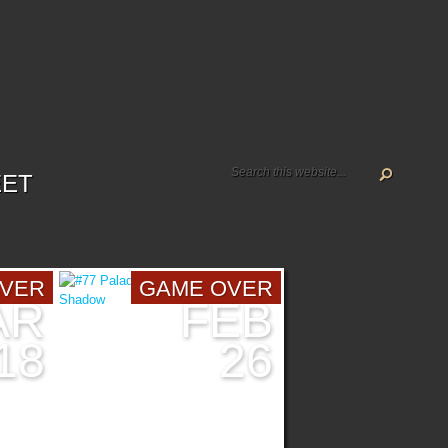
EET
OVER
GAME OVER
AR
FEB
18
26