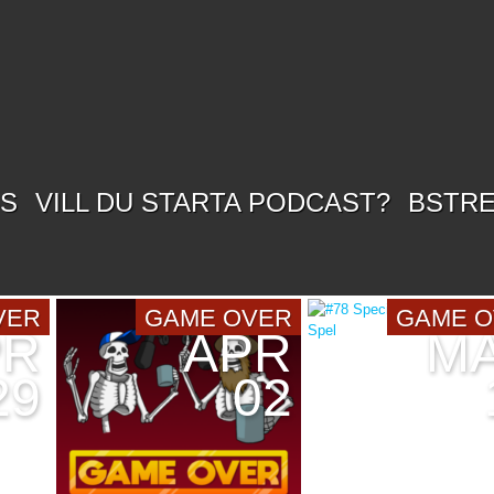
SS
VILL DU STARTA PODCAST?
BSTR
VER
GAME OVER
GAME 
PR
APR
M
29
02