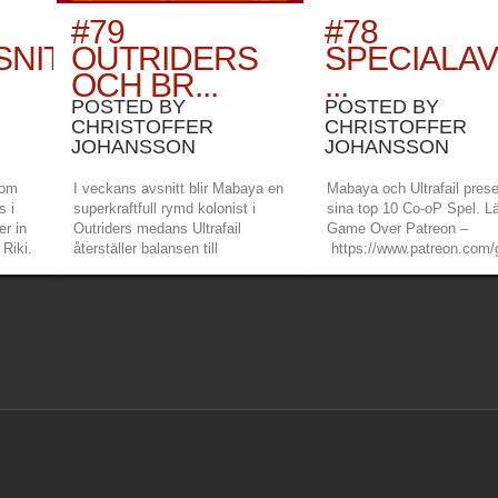
#79
#78
NITT:
OUTRIDERS
SPECIALAV
OCH BR...
...
POSTED BY
POSTED BY
CHRISTOFFER
CHRISTOFFER
JOHANSSON
JOHANSSON
 om
I veckans avsnitt blir Mabaya en
Mabaya och Ultrafail prese
s i
superkraftfull rymd kolonist i
sina top 10 Co-oP Spel. L
er in
Outriders medans Ultrafail
Game Over Patreon –
 Riki.
återställer balansen till
https://www.patreon.com
 –
elementen i Bravely Default och
Mabayas twitch –
gameoverpod
som vanligt bjuds det på färska
https://www.twitch.tv/m
spelnyheter också. Länkar:
Ultrafails twitch –
overpodden
Game Over Patreon –
https://www.twitch.tv/ultraf
https://www.patreon.com/gameoverpod
Mabayas Discord –
»
»
Game Over Twitch...
https://discord.gg/9xfSyk
»
»