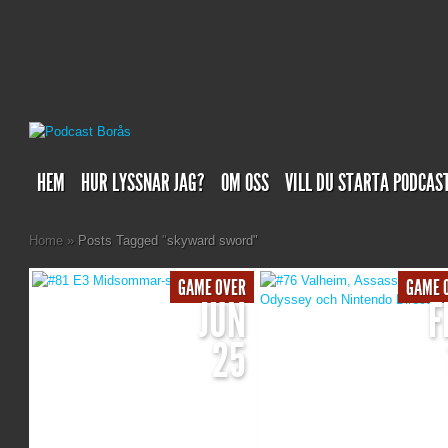
HEM
HUR LYSSNAR JAG?
OM OSS
VILL DU STARTA PODCAS
Home
»
Posts Tagged
"
skyward sword"
GAME OVER
GAME 
JUN
F
25