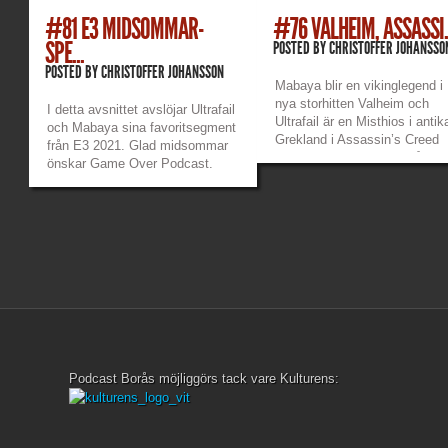
#81 E3 MIDSOMMAR-
#76 VALHEIM, ASSASSI.
SPE...
POSTED BY
CHRISTOFFER JOHANSSO
POSTED BY
CHRISTOFFER JOHANSSON
Mabaya blir en vikinglegend i
nya storhitten Valheim och
I detta avsnittet avslöjar Ultrafail
Ultrafail är en Misthios i antik
och Mabaya sina favoritsegment
Grekland i Assassin’s Creed
från E3 2021. Glad midsommar
Odyssey. Vi pratar också en 
önskar Game Over Podcast.
del om nyheterna från Ninten
Länkar: Game Over Patreon –
Direct. Länkar: Game Over
https://www.patreon.com/gameoverpod
Patreon –
Game Over Twitch –
https://www.patreon.com/ga
https://www.twitch.tv/gameoverpodden
Mabayas twitch...
Mabayas Twitch...
»
»
Podcast Borås möjliggörs tack vare Kulturens: