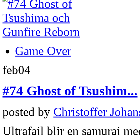
Game Over
feb
04
#74 Ghost of Tsushim...
posted by
Christoffer Joha
Ultrafail blir en samurai me