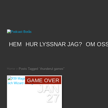
HEM
HUR LYSSNAR JAG?
OM OS
Home
»
Posts Tagged
"
thunderul games"
GAME OVER
JAN
27