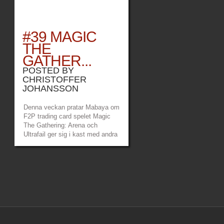
#39 MAGIC
THE
GATHER...
POSTED BY
CHRISTOFFER
JOHANSSON
Denna veckan pratar Mabaya om
F2P trading card spelet Magic
The Gathering: Arena och
Ultrafail ger sig i kast med andra
magier i Wizard of Legend. I
slutet av avsnittet hittar ni som
vanligt våra heta nyheter.
Länkar: Mabayas twitch –
https://www.twitch.tv/mabayamaana
Ultrafails...
»
»