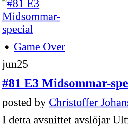
Game Over
jun
25
#81 E3 Midsommar-spe.
posted by
Christoffer Joha
I detta avsnittet avslöjar U