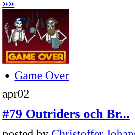
»
»
Game Over
apr
02
#79 Outriders och Br...
posted by
Christoffer Joha