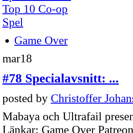
Game Over
mar
18
#78 Specialavsnitt: ...
posted by
Christoffer Joha
Mabaya och Ultrafail presen
Länkar: Game Over Patreon