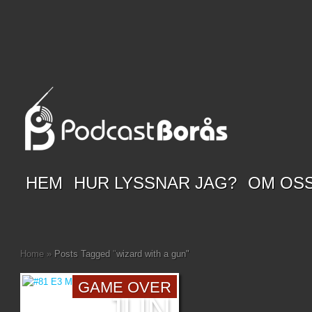
HEM
HUR LYSSNAR JAG?
OM OS
Home
»
Posts Tagged
"
wizard with a gun"
GAME OVER
JUN