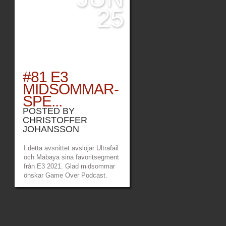
25
#81 E3
MIDSOMMAR-
SPE...
POSTED BY
CHRISTOFFER
JOHANSSON
I detta avsnittet avslöjar Ultrafail
och Mabaya sina favoritsegment
från E3 2021. Glad midsommar
önskar Game Over Podcast.
Länkar: Game Over Patreon –
https://www.patreon.com/gameoverpod
Game Over Twitch –
https://www.twitch.tv/gameoverpodden
Mabayas Twitch...