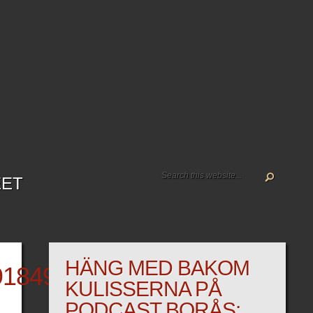
EET
HÄNG MED BAKOM
91849691942446_N
KULISSERNA PÅ
PODCAST BORÅS: