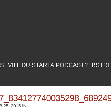
SS
VILL DU STARTA PODCAST?
BSTR
7_834127740035298_68924
25, 2015 IN