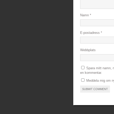
Namn
*
E-postadress
*
Webbplats
Spara mitt namn, m
en kommentar.
Meddela mig om nya