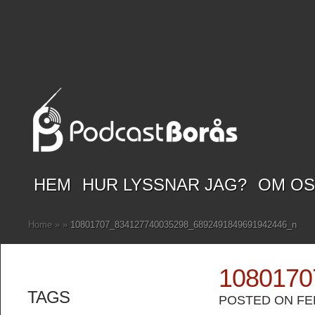
HEM
HUR LYSSNAR JAG?
OM O
Home
»
»
10801707_834127740035298_6892491849691942446_n
1080170
TAGS
POSTED ON FEB 