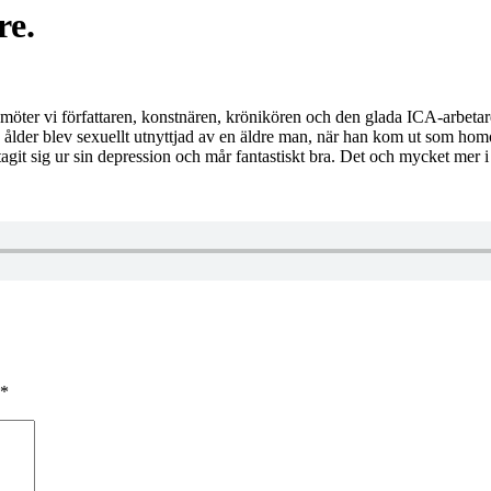
re.
 Vi möter vi författaren, konstnären, krönikören och den glada ICA-arbeta
a ålder blev sexuellt utnyttjad av en äldre man, när han kom ut som 
git sig ur sin depression och mår fantastiskt bra. Det och mycket mer i
*