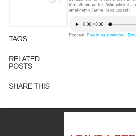
förutsättningar för tävlingsfisket.
smeknamn Janne Kaos uppstår.
Podcast:
Play in new window
|
Dow
TAGS
RELATED
POSTS
SHARE THIS