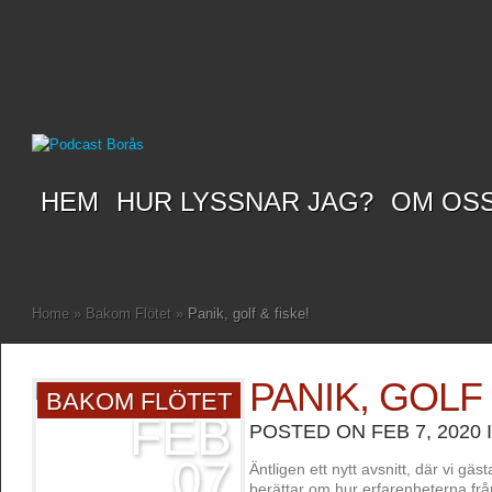
HEM
HUR LYSSNAR JAG?
OM OS
Home
»
Bakom Flötet
»
Panik, golf & fiske!
PANIK, GOLF 
BAKOM FLÖTET
FEB
POSTED ON FEB 7, 2020 
07
Äntligen ett nytt avsnitt, där vi gä
berättar om hur erfarenheterna frå