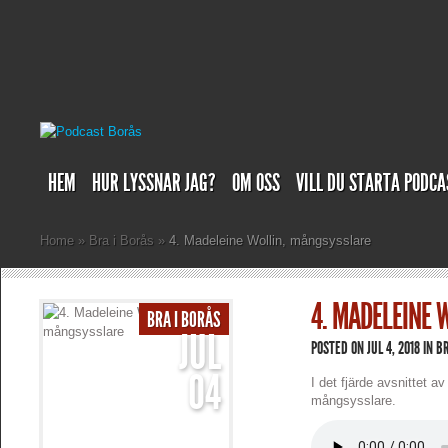
HEM
HUR LYSSNAR JAG?
OM OSS
VILL DU STARTA PODCA
Home
»
Bra i Borås
»
4. Madeleine Wollin, mångsysslare
4. MADELEINE 
BRA I BORÅS
JUL
POSTED ON JUL 4, 2018 IN
BR
04
I det fjärde avsnittet 
mångsysslare.