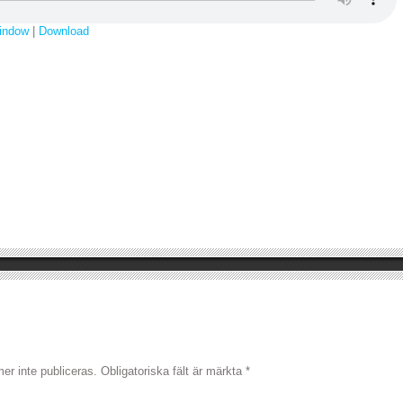
window
|
Download
r inte publiceras.
Obligatoriska fält är märkta
*