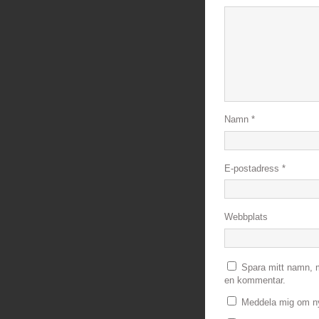
Namn
*
E-postadress
*
Webbplats
Spara mitt namn, m
en kommentar.
Meddela mig om ny