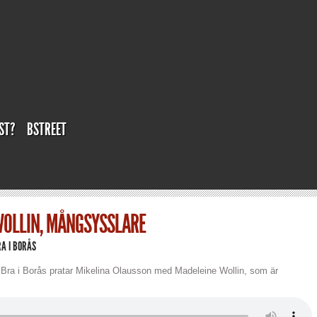
ST?
BSTREET
WOLLIN, MÅNGSYSSLARE
A I BORÅS
av Bra i Borås pratar Mikelina Olausson med Madeleine Wollin, som är