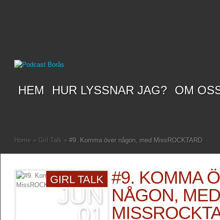
HEM
HUR LYSSNAR JAG?
OM OS
Home
»
Girl Talk
»
#9. Komma över någon, med MissROCKTARD
#9. KOMMA 
GIRL TALK
JUN
NÅGON, ME
01
MISSROCKT