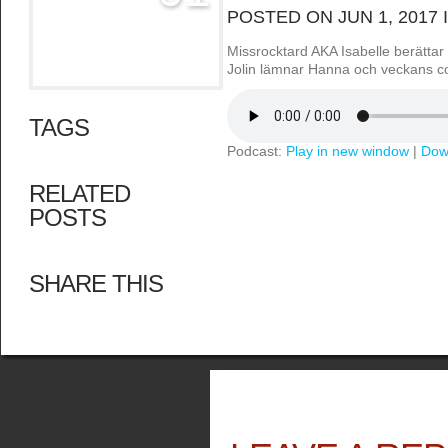
POSTED ON JUN 1, 2017 
Missrocktard AKA Isabelle berätt
Jolin lämnar Hanna och veckans co
TAGS
Podcast:
Play in new window
|
Dow
RELATED
POSTS
SHARE THIS