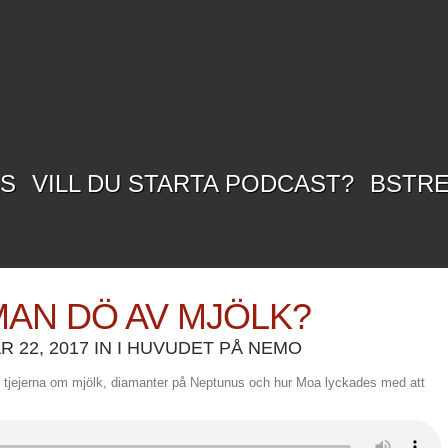
SS
VILL DU STARTA PODCAST?
BSTR
MAN DÖ AV MJÖLK?
 22, 2017 IN
I HUVUDET PÅ NEMO
ar tjejerna om mjölk, diamanter på Neptunus och hur Moa lyckades med att