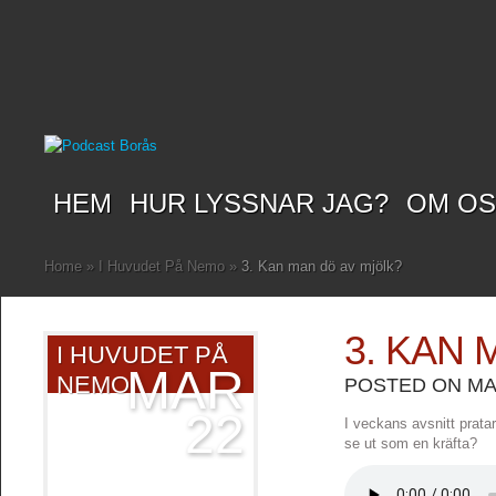
HEM
HUR LYSSNAR JAG?
OM O
Home
»
I Huvudet På Nemo
»
3. Kan man dö av mjölk?
3. KAN 
I HUVUDET PÅ
MAR
NEMO
POSTED ON MAR
22
I veckans avsnitt prat
se ut som en kräfta?