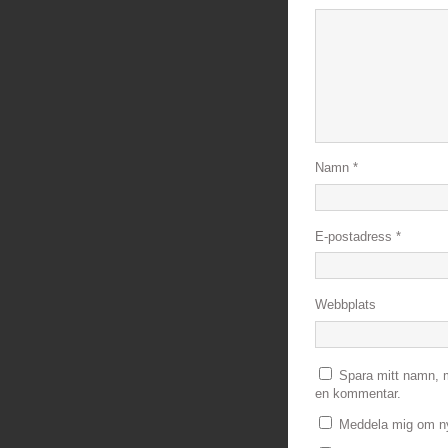
Namn
*
E-postadress
*
Webbplats
Spara mitt namn, m
en kommentar.
Meddela mig om ny