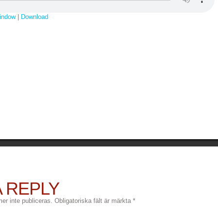
window
|
Download
A REPLY
r inte publiceras.
Obligatoriska fält är märkta
*