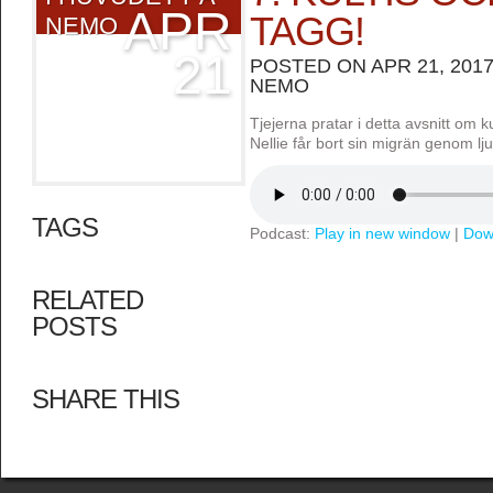
APR
TAGG!
NEMO
21
POSTED ON APR 21, 2017
NEMO
Tjejerna pratar i detta avsnitt om k
Nellie får bort sin migrän genom l
TAGS
Podcast:
Play in new window
|
Dow
RELATED
POSTS
SHARE THIS