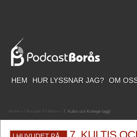
HEM
HUR LYSSNAR JAG?
OM OS
Home
»
I Huvudet På Nemo
»
7. Kultis och Kortege tagg!
7. KULTIS O
I HUVUDET PÅ