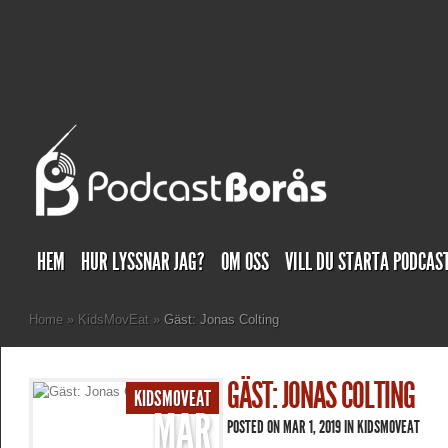
HEM
HUR LYSSNAR JAG?
OM OSS
VILL DU STARTA PODCAS
Home
»
KidsMovEat
»
Gäst: Jonas Colting
GÄST: JONAS COLTING
KIDSMOVEAT
MAR
POSTED ON MAR 1, 2019 IN
KIDSMOVEAT