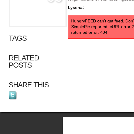
Lyssna:
HungryFEED can't get feed. Don
SimplePie reported: cURL error 
returned error: 404
TAGS
RELATED
POSTS
SHARE THIS