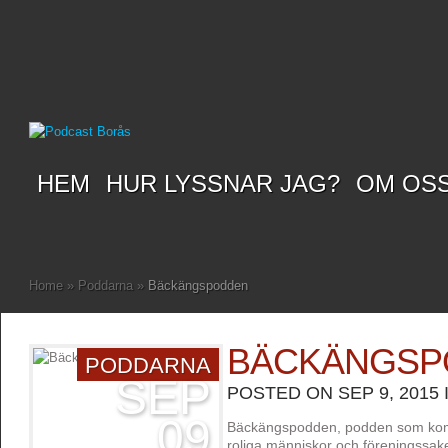
HEM
HUR LYSSNAR JAG?
OM OS
Home
»
Poddarna
»
Bäckängspodden
BÄCKÄNGSP
PODDARNA
SEP
POSTED ON SEP 9, 2015 
09
Bäckängspodden, podden som kom
roliga människor och föreningssake