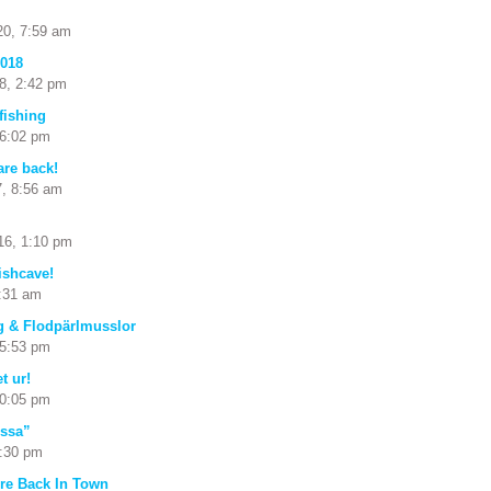
20, 7:59 am
2018
8, 2:42 pm
 fishing
 6:02 pm
are back!
7, 8:56 am
16, 1:10 pm
fishcave!
7:31 am
ng & Flodpärlmusslor
 5:53 pm
t ur!
10:05 pm
ossa”
9:30 pm
Are Back In Town