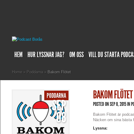
HEM
HUR LYSSNAR JAG?
OM OSS
VILL DU STARTA PODCA
Home
»
Poddarna
»
Bakom Flötet
BAKOM FLÖTET
PODDARNA
SEP
POSTED ON SEP 8, 2015 IN
P
08
Bakom Flötet är podcas
Näcken om sina bästa fi
Lyssna: