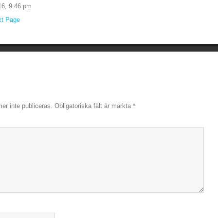
16, 9:46 pm
xt Page
r inte publiceras.
Obligatoriska fält är märkta
*