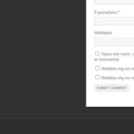
E-postadress
*
Webbplats
Spara mitt namn, m
en kommentar.
Meddela mig om ny
Meddela mig om nya