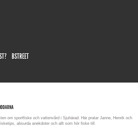
ST?
BSTREET
ODDARNA
ten om sportfiske och vattenvård i Sjuhärad. Här pratar Janne, Henrik och
sketips, absurda anekdoter och allt som hör fiske till.