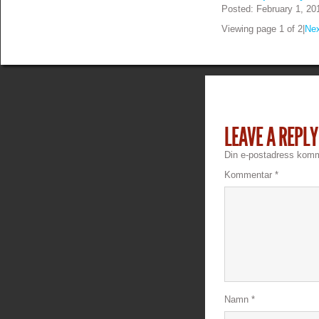
Posted: February 1, 20
Viewing page 1 of 2
|
Ne
LEAVE A REPLY
Din e-postadress komme
Kommentar
*
Namn
*