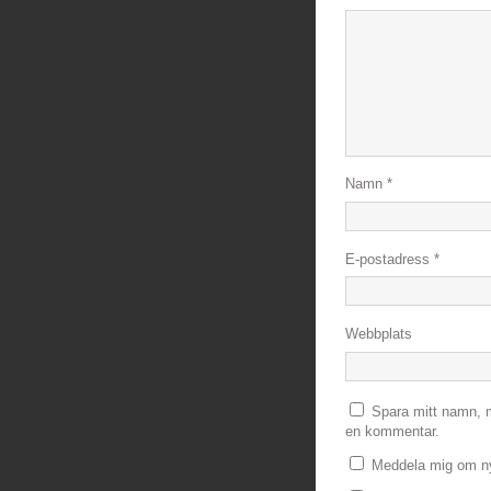
Namn
*
E-postadress
*
Webbplats
Spara mitt namn, m
en kommentar.
Meddela mig om ny