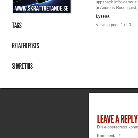
uppsnack inför deras sh
är Andreas Rosenquist,
Lyssna:
TAGS
Viewing page 1 of 0
RELATED POSTS
SHARE THIS
LEAVE A REPLY
Din e-postadress komme
Kommentar
*