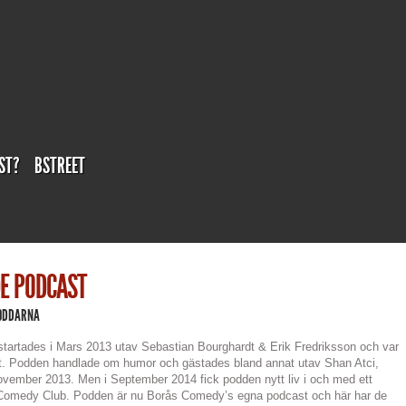
ST?
BSTREET
E PODCAST
ODDARNA
startades i Mars 2013 utav Sebastian Bourghardt & Erik Fredriksson och var
t. Podden handlade om humor och gästades bland annat utav Shan Atci,
November 2013. Men i September 2014 fick podden nytt liv i och med ett
omedy Club. Podden är nu Borås Comedy’s egna podcast och här har de