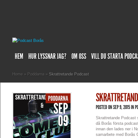
HEM
HUR LYSSNAR JAG?
OM OSS
VILL DU STARTA PODCA
Home
»
Poddarna
»
Skrattretande Podcast
SKRATTRETAND
PODDARNA
SEP
POSTED ON SEP 9, 2015 IN
P
09
Skrattretande Podcast 
då Borås första podcas
innan den lades ner i 
samarbete med Borås C