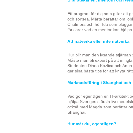
Bibliotekarien, mentorn och we
Ett program för dig som gillar att 
och sortera. Märta berättar om job
Chalmers och hör Ida som pluggar t
förklarar vad en mentor kan hjälpa
Att nätverka eller inte nätverka.
Hur blir man den lysande stjärnan 
Måste man bli expert på att mingla
Studenten Diana Kozlica och Anna
ger sina bästa tips för att knyta rätt
Marknadsföring i Shanghai och IT
Vad gör egentligen en IT-arkitekt 
hjälpa Sveriges största livsmedelsfö
också med Magda som berättar om 
Shanghai.
Hur mår du, egentligen?