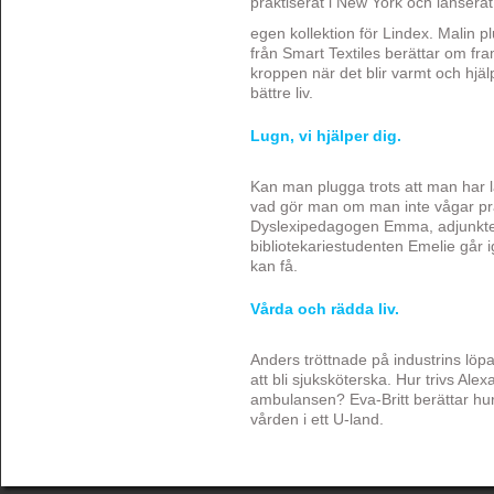
praktiserat i New York och lanserat
egen kollektion för Lindex. Malin plu
från Smart Textiles berättar om fra
kroppen när det blir varmt och hjälp
bättre liv.
Lugn, vi hjälper dig.
Kan man plugga trots att man har l
vad gör man om man inte vågar pra
Dyslexipedagogen Emma, adjunkt
bibliotekariestudenten Emelie går 
kan få.
Vårda och rädda liv.
Anders tröttnade på industrins lö
att bli sjuksköterska. Hur trivs Ale
ambulansen? Eva-Britt berättar hu
vården i ett U-land.