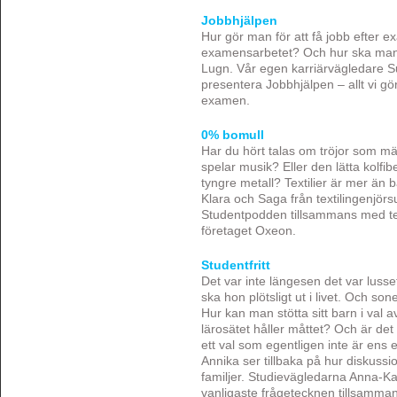
Jobbhjälpen
Hur gör man för att få jobb efter 
examensarbetet? Och hur ska man 
Lugn. Vår egen karriärvägledare Su
presentera Jobbhjälpen – allt vi gör
examen.
0% bomull
Har du hört talas om tröjor som mät
spelar musik? Eller den lätta kolf
tyngre metall? Textilier är mer än 
Klara och Saga från textilingenjörs
Studentpodden tillsammans med tex
företaget Oxeon.
Studentfritt
Det var inte längesen det var luss
ska hon plötsligt ut i livet. Och sone
Hur kan man stötta sitt barn i val 
lärosätet håller måttet? Och är det 
ett val som egentligen inte är en
Annika ser tillbaka på hur diskuss
familjer. Studievägledarna Anna-Ka
vanligaste frågetecknen tillsamma