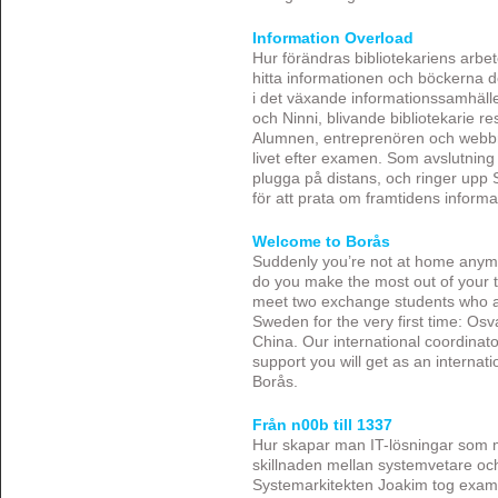
Information Overload
Hur förändras bibliotekariens arbete
hitta informationen och böckerna d
i det växande informationssamhälle
och Ninni, blivande bibliotekarie r
Alumnen, entreprenören och webbr
livet efter examen. Som avslutning d
plugga på distans, och ringer upp 
för att prata om framtidens inform
Welcome to Borås
Suddenly you’re not at home anym
do you make the most out of your t
meet two exchange students who a
Sweden for the very first time: Osv
China. Our international coordinator
support you will get as an internati
Borås.
Från n00b till 1337
Hur skapar man IT-lösningar som 
skillnaden mellan systemvetare oc
Systemarkitekten Joakim tog exame