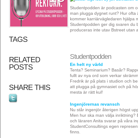
Studentpodden är podcasten om oc
man plugga dygnet runt? Hur ofta 
kommer karriärvägledaren hjälpa m
Studentpodden ger dig svaren du 
produceras inte utav Bstreet utan 
TAGS
Studentpodden
RELATED
En helt ny värld
POSTS
Tenta? Seminarium? Basår? Rappor
fullt av nya ord som verkar skräm
Fredrik är på plats i studion och b
SHARE THIS
att plugga på gymnasiet och på hög
mesta är rätt kul!
Ingenjörernas revansch
Nu står ingenjör återigen högst upp
Men hur ska man välja inriktning? 
och läraren Anita svarar på våra in
StudentConsultings egen representa
finns.