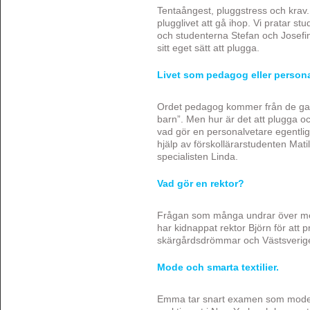
Tentaångest, pluggstress och krav. 
plugglivet att gå ihop. Vi pratar s
och studenterna Stefan och Josefin
sitt eget sätt att plugga.
Livet som pedagog eller persona
Ordet pedagog kommer från de gam
barn”. Men hur är det att plugga
vad gör en personalvetare egentli
hjälp av förskollärarstudenten Mat
specialisten Linda.
Vad gör en rektor?
Frågan som många undrar över men 
har kidnappat rektor Björn för att p
skärgårdsdrömmar och Västsveriges
Mode och smarta textilier.
Emma tar snart examen som mode