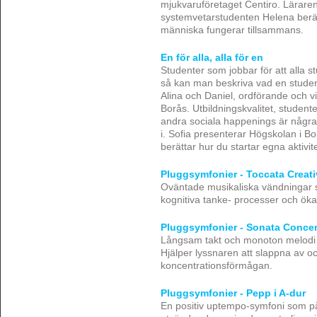
mjukvaruföretaget Centiro. Lärar
systemvetarstudenten Helena berät
människa fungerar tillsammans.
En för alla, alla för en
Studenter som jobbar för att alla st
så kan man beskriva vad en student
Alina och Daniel, ordförande och v
Borås. Utbildningskvalitet, studente
andra sociala happenings är några
i. Sofia presenterar Högskolan i Bo
berättar hur du startar egna aktivit
Pluggsymfonier - Toccata Creat
Oväntade musikaliska vändningar 
kognitiva tanke- processer och ökar
Pluggsymfonier - Sonata Concen
Långsam takt och monoton melodi 
Hjälper lyssnaren att slappna av o
koncentrationsförmågan.
Pluggsymfonier - Pepp i A-dur
En positiv uptempo-symfoni som på