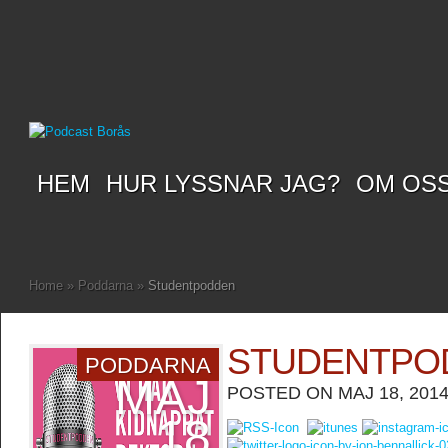
HEM
HUR LYSSNAR JAG?
OM OS
Home
»
Poddarna
»
Studentpodden
STUDENTPO
PODDARNA
MAJ
POSTED ON MAJ 18, 2014
18