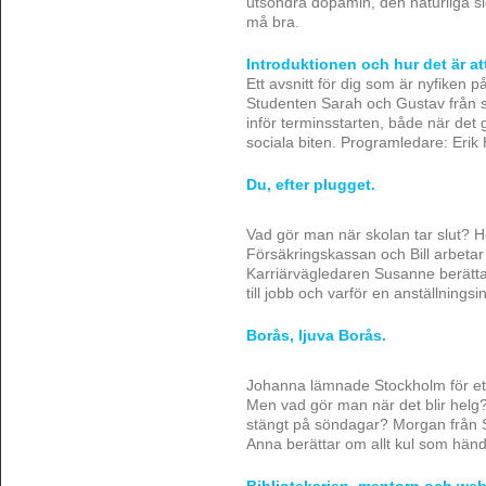
utsöndra dopamin, den naturliga s
må bra.
Introduktionen och hur det är at
Ett avsnitt för dig som är nyfiken p
Studenten Sarah och Gustav från s
inför terminsstarten, både när det 
sociala biten. Programledare: Erik
Du, efter plugget.
Vad gör man när skolan tar slut? H
Försäkringskassan och Bill arbetar
Karriärvägledaren Susanne berätt
till jobb och varför en anställningsi
Borås, ljuva Borås.
Johanna lämnade Stockholm för ett 
Men vad gör man när det blir helg
stängt på söndagar? Morgan från S
Anna berättar om allt kul som händ