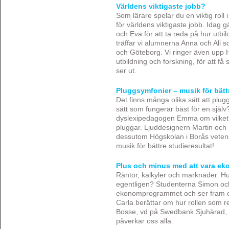
Världens viktigaste jobb?
Som lärare spelar du en viktig roll 
för världens viktigaste jobb. Idag 
och Eva för att ta reda på hur utbild
träffar vi alumnerna Anna och Ali 
och Göteborg. Vi ringer även upp H
utbildning och forskning, för att få
ser ut.
Pluggsymfonier – musik för bättr
Det finns många olika sätt att plug
sätt som fungerar bäst för en själv
dyslexipedagogen Emma om vilket s
pluggar. Ljuddesignern Martin och
dessutom Högskolan i Borås veten
musik för bättre studieresultat!
Plus och minus med att vara e
Räntor, kalkyler och marknader. H
egentligen? Studenterna Simon oc
ekonomprogrammet och ser fram em
Carla berättar om hur rollen som re
Bosse, vd på Swedbank Sjuhärad, f
påverkar oss alla.