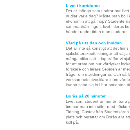
Livet i korridoren
Det är många som undrar hur livet
nudlar varje dag? Måste man bo i 
ekonomin att gå ihop? Studenterna
sammanhållningen, livet i deras ko
händer under tiden man studerar.
Vård på utsidan och insidan
Det är inte så konstigt att det finn
sjuksköterskeutbildningar att välja
många olika sätt. Idag träffar vi 
för att prata om hur vårdyrket lock
forskare och lärare Sepideh är med 
frågor om utbildningarna. Och så f
verksamhetsutvecklare inom vården, 
kunna sätta sig in i hur patienten 
Borås på 20 minuter
Livet som student är mer än bara 
timmar man inte sitter med böcker
Tidning, Gustav från Studentkåren 
plats och berättar om Borås alla stä
koll på.