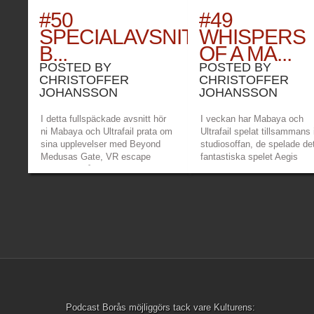
#50
#49
SPECIALAVSNITT
WHISPERS
B...
OF A MA...
POSTED BY
POSTED BY
CHRISTOFFER
CHRISTOFFER
JOHANSSON
JOHANSSON
I detta fullspäckade avsnitt hör
I veckan har Mabaya och
ni Mabaya och Ultrafail prata om
Ultrafail spelat tillsammans 
sina upplevelser med Beyond
studiosoffan, de spelade de
Medusas Gate, VR escape
fantastiska spelet Aegis
roomet de fått en sneak peak av.
Defenders som Mabaya pra
Det snackas även massa om
om och Ultrafail har också
Comic Con Göteborg 2019,
smugit in med Whispers of 
intervjuer med folk på plats och
Machine som är ett nytt pe
dess utom ska det pratas om två
klicka äventyr från Clifftop
fantastiska spel från...
Games. Länkar: Mabayas
»
»
twitch...
Podcast Borås möjliggörs tack vare Kulturens: