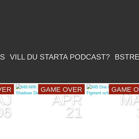
SS
VILL DU STARTA PODCAST?
BSTR
VER
GAME OVER
GAME 
AJ
APR
M
06
21