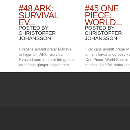
#48 ARK:
#45 ONE
SURVIVAL
PIECE:
EV...
WORLD...
POSTED BY
POSTED BY
CHRISTOFFER
CHRISTOFFER
JOHANSSON
JOHANSSON
I dagens avsnitt pratar Mabaya
I veckans avsnitt pratar 
i
äntligen om ARK: Survival
om sin förvånande besvik
t
Evolved som vi pratat lite granna
One Piece: World Seeker
av många gånger tidigare och
medans Ultrafail pratar om
tar
Ultrafail har gått och blivit en
pärlan Figment som han r
ascool ninja i Sekiro: Shadows
hitta. Självklart hypar de 
a
Die Twice. Länkar: Mabayas
över kommande spel och h
ka
twitch –
nyheter, och vad är Risk O
https://www.twitch.tv/mabayamaana
2? Länkar: Mabayas twitch
Ultrafails twitch...
»
»
»
»