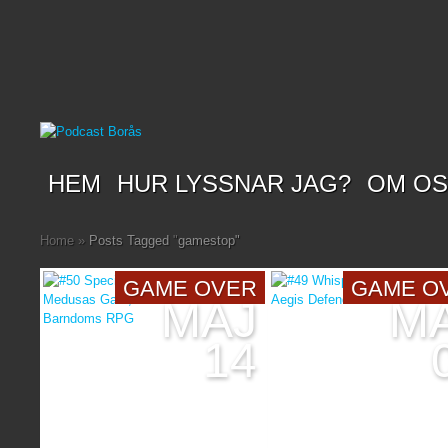
HEM
HUR LYSSNAR JAG?
OM O
Home
»
Posts Tagged
"
gamestop"
GAME OVER
GAME O
MAJ
M
14