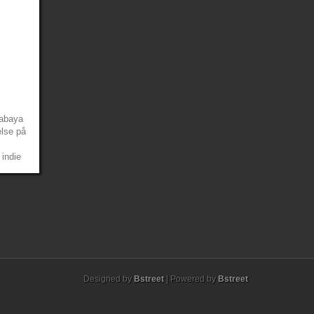
Mabaya
else på
 indie
åkat
båda
äftiga
f Rain
...
»
»
Designed by
Bstreet
| Powered by
Bstreet