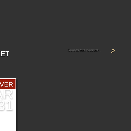
EET
OVER
AR
31