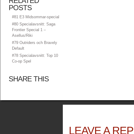
RELATED
POSTS
#81 E3 Midsommar-special
#80 Specialavsnitt: Saga
Frontier Special 1 –
Asellus/Riki
#79 Outriders och Bravely
Default
#78 Specialavsnitt: Top 10
Co-op Spel
SHARE THIS
LEAVE A REP