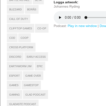
BATTLE ROYALE
BETA
Logga artwork:
Johannes Ryding
BLIZZARD
BORÅS
CALL OF DUTY
Podcast:
Play in new window
|
Dow
CLIFFTOP GAMES
CO-OP
COD
COOP
CROSS PLATFORM
DISCORD
EARLY ACCESS
EARTHWORM JIM
EPIC
ESPORT
GAME OVER
GAMES
GAMESTOP
GAMING
GLAD PODCAST
GLADASTE PODCAST