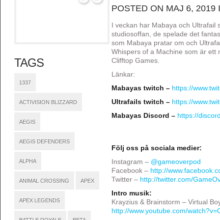
POSTED ON MAJ 6, 2019 
I veckan har Mabaya och Ultrafail s
studiosoffan, de spelade det fanta
som Mabaya pratar om och Ultrafai
Whispers of a Machine som är ett n
TAGS
Clifftop Games.
Länkar:
1337
Mabayas twitch –
https://www.tw
Ultrafails twitch –
https://www.twitc
ACTIVISION BLIZZARD
Mabayas Discord –
https://disco
AEGIS
AEGIS DEFENDERS
Följ oss på sociala medier:
ALPHA
Instagram –
@gameoverpod
Facebook –
http://www.facebook
Twitter –
http://twitter.com/GameO
ANIMAL CROSSING
APEX
Intro musik:
APEX LEGENDS
Krayzius & Brainstorm – Virtual Bo
http://www.youtube.com/watch?v