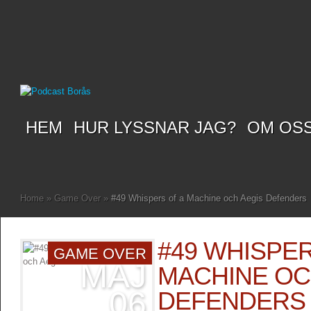
HEM
HUR LYSSNAR JAG?
OM OS
Home
»
Game Over
»
#49 Whispers of a Machine och Aegis Defenders
#49 WHISPER
GAME OVER
MAJ
MACHINE OC
06
DEFENDERS