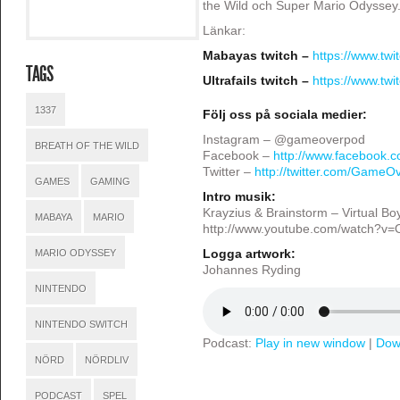
the Wild och Super Mario Odyssey
Länkar:
Mabayas twitch –
https://www.tw
TAGS
Ultrafails twitch –
https://www.twitc
1337
Följ oss på sociala medier:
Instagram – @gameoverpod
BREATH OF THE WILD
Facebook –
http://www.facebook
Twitter –
http://twitter.com/GameO
GAMES
GAMING
Intro musik:
Krayzius & Brainstorm – Virtual Bo
MABAYA
MARIO
http://www.youtube.com/watch?v
MARIO ODYSSEY
Logga artwork:
Johannes Ryding
NINTENDO
NINTENDO SWITCH
Podcast:
Play in new window
|
Dow
NÖRD
NÖRDLIV
PODCAST
SPEL