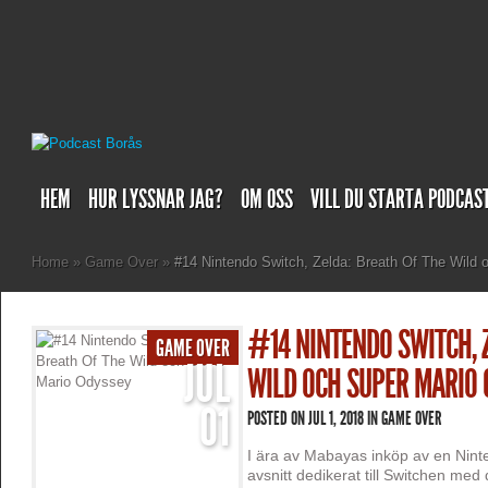
HEM
HUR LYSSNAR JAG?
OM OSS
VILL DU STARTA PODCAS
Home
»
Game Over
»
#14 Nintendo Switch, Zelda: Breath Of The Wild
#14 NINTENDO SWITCH, 
GAME OVER
JUL
WILD OCH SUPER MARIO 
01
POSTED ON JUL 1, 2018 IN
GAME OVER
I ära av Mabayas inköp av en Nint
avsnitt dedikerat till Switchen med