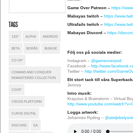
Game Over Patreon –
https://ww
Mabayas twitch –
https://www.tw
TAGS
Ultrafails twitch –
https://www.twitc
Mabayas Discord –
https://disco
1337
ALPHA
ANDRIOD
BETA
BORÅS
BUNGIE
Följ oss på sociala medier:
CO-OP
Instagram –
@gameoverpod
Facebook –
http://www.facebook
Twitter –
http://twitter.com/GameO
COMAND AND CONQUER
REMASTERED COLLECTION
Ett stort tack till våra Superback
Jenova
COOP
Intro musik:
Krayzius & Brainstorm – Virtual Bo
CROSS PLATFORM
http://www.youtube.com/watch?v
Logga artwork:
CURVE DIGITAL
Johannes Ryding –
@ateljebelysni
DISCORD
EA