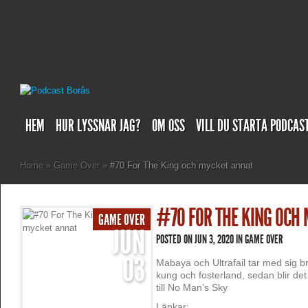
HEM
HUR LYSSNAR JAG?
OM OSS
VILL DU STARTA PODCAS
Home
»
Game Over
»
#70 For The King och mycket annat
#70 FOR THE KING OCH
GAME OVER
JUN
POSTED ON JUN 3, 2020 IN
GAME OVER
03
Mabaya och Ultrafail tar med sig br
kung och fosterland, sedan blir det
till No Man’s Sky
Länkar: